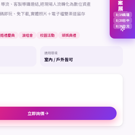
NE 導流、客製導購連結,把現場人流轉化為數位資產
碼即玩、免下載,實體照片＋電子檔雙渠道留存
8/19
高雄
8/20
台中
8/26
台北
婚禮慶典
演唱會
校園活動
頒獎典禮
適用環境
室內 / 戶外皆可
立即詢價