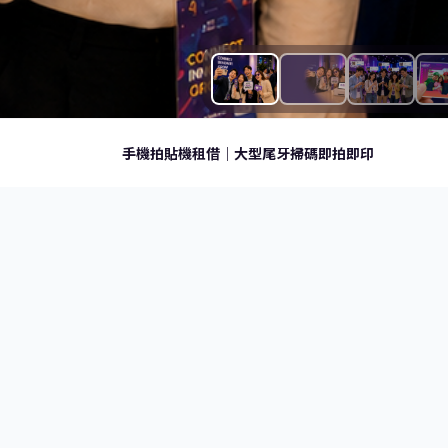
手機拍貼機租借｜大型尾牙掃碼即拍即印
WHAT IS IT
什麼是手
互動方
拍拍印
影像
手機拍貼機是一種讓賓
把每一場活動變成大家口中的那一場。
AI 
即玩。與需要排隊的傳
全場
與人潮分散的場合。