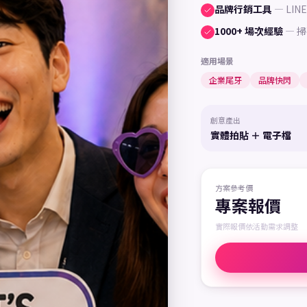
品牌行銷工具
—
LI
1000+ 場次經驗
—
掃
適用場景
企業尾牙
品牌快閃
創意產出
實體拍貼 ＋ 電子檔
方案參考價
專案報價
實際報價依活動需求調整