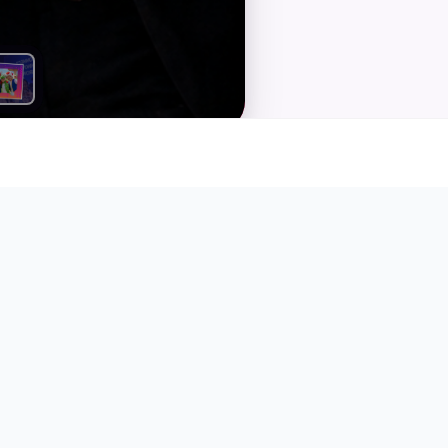
機拍貼機?
案
探索
互動
方案總覽
客用自己的手機完成拍照、套用活動邊框並即時列印的現場互動服務
互動
活動規劃指南
統定點拍貼機台不同,手機拍貼機沒有單一機台的人流瓶頸,特別
即時互動
成功案例