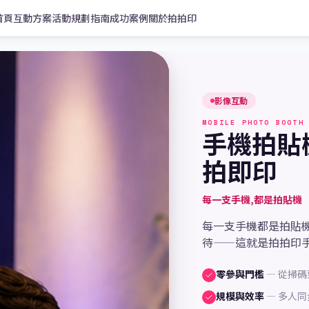
首頁
互動方案
活動規劃指南
成功案例
關於拍拍印
影像互動
MOBILE PHOTO BOOTH
手機拍貼
拍即印
每一支手機,都是拍貼機
每一支手機都是拍貼機
待——這就是拍拍印
零參與門檻
—
從掃碼
規模與效率
—
多人同步