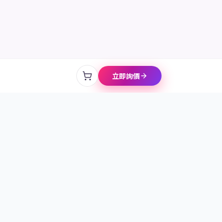
LINE 線上諮詢
立即詢價
聯絡我們
+886 986 157 680
,免下載 App、掃碼
linein.tw@gmail.com
適合大型尾牙、品牌活動
免費諮詢