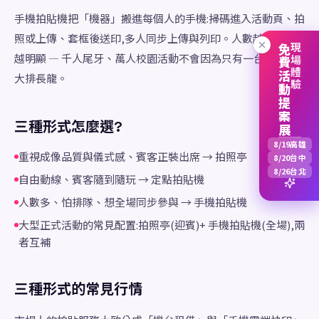
手機拍貼機把「機器」搬進每個人的手機:掃碼進入活動頁、拍
照或上傳、套框後送印,多人同步上傳與列印。人數越多優勢
免費活動提案展
現場體驗
越明顯 — 千人尾牙、萬人校園活動不會因為只有一台機器而
大排長龍。
三種形式怎麼選?
8/19
高雄
重視成像品質與儀式感、賓客正裝出席 → 拍照亭
8/20
台中
8/26
台北
自由動線、賓客隨到隨玩 → 定點拍貼機
人數多、怕排隊、想全場同步參與 → 手機拍貼機
大型正式活動的常見配置:拍照亭(迎賓)+ 手機拍貼機(全場),兩
者互補
三種形式的常見行情