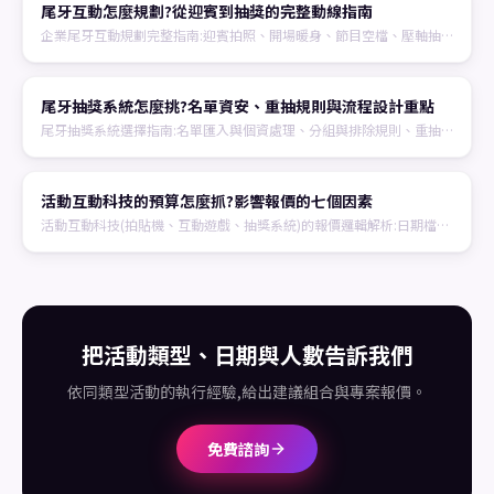
尾牙互動怎麼規劃?從迎賓到抽獎的完整動線指南
企業尾牙互動規劃完整指南:迎賓拍照、開場暖身、節目空檔、壓軸抽
獎到散場延續的五段動線,每一段該放什麼互動、場地要準備什麼、多
久前要預約,一篇看懂。
尾牙抽獎系統怎麼挑?名單資安、重抽規則與流程設計重點
尾牙抽獎系統選擇指南:名單匯入與個資處理、分組與排除規則、重抽
機制、開獎動畫與主持配合。避開手抽紙條與陽春轉盤的常見爭議,把
壓軸環節做順。
活動互動科技的預算怎麼抓?影響報價的七個因素
活動互動科技(拍貼機、互動遊戲、抽獎系統)的報價邏輯解析:日期檔
期、地點、人數、服務時數、設備組合、客製深度與現場人力,七個因
素如何影響預算,詢價前先看。
把活動類型、日期與人數告訴我們
依同類型活動的執行經驗,給出建議組合與專案報價。
免費諮詢