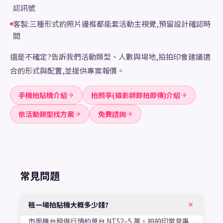
認訊號
客製:三種形式的照片邊框都能套活動主視覺,預留設計確認時
間
還是不確定?告訴我們活動類型、人數與場地,拍拍印會建議適
合的形式與配置,並提供專案報價。
手機拍貼機介紹
拍照亭(攝影師即拍即傳)介紹
依活動類型找方案
免費諮詢
常見問題
租一場拍貼機大概多少錢?
市面機台租借行情約單台 NT$2–5 萬。拍拍印常見專