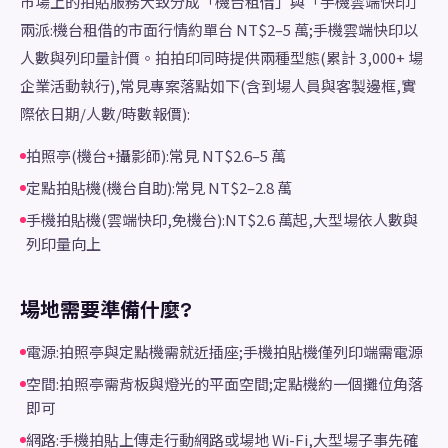
市場上的拍貼服務大致分成「機台租借」與「手機雲端快印」
兩派:機台租借的市面行情約單台 NT$2–5 萬;手機雲端快印以
人數與列印量計價。拍拍印同時提供兩種型態(累計 3,000+ 場
企業活動執行),常見專案落點如下(含到場人員與客製邊框,實
際依日期/人數/時數報價):
拍照亭(機台+攝影師):常見 NT$2.6–5 萬
定點拍貼機(機台自助):常見 NT$2–2.8 萬
手機拍貼機(雲端快印,免機台):NT$2.6 萬起,大型場依人數與
列印量向上
場地需要準備什麼?
電源:拍照亭與定點機需就近插座;手機拍貼機僅列印端需電源
空間:拍照亭需背板與燈光的平面空間;定點機約一個攤位角落
即可
網路:手機拍貼上傳走行動網路或場地 Wi-Fi,大型場子事先確