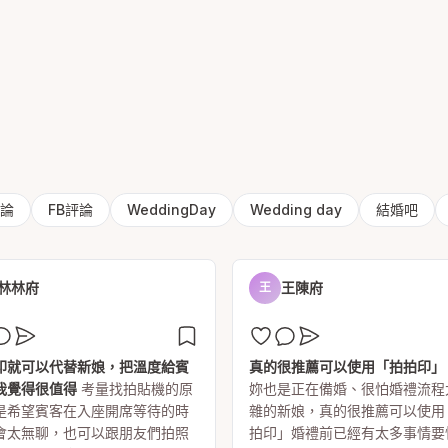
評論
FB評論
WeddingDay
Wedding day
結婚吧
林林府
王陳府
王
印就可以代替新娘，把溫度給賓
真的很推薦可以使用「拍拍印」
我覺得很值得
考量找拍貼機的原
妳也是正在備婚、很怕婚禮流程
是希望賓客在入座開席等待的時
雜的新娘，真的很推薦可以使用
會太無聊，也可以跟朋友們拍照
拍印」婚禮前已經有太多事情要