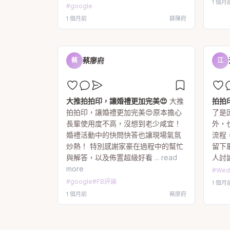
1 個月
#
google
1 個月前
薛陳府
蔡廖府
蔡
江
大推拍拍印，讓婚禮更加完美😍
大推
拍拍
拍拍印，讓婚禮更加完美😍原本擔心
了是
長輩使用度不高，沒想到老少咸宜！
外，
婚禮活動中的快問快答也讓現場氣氛
流程
炒熱！ 特別感謝家豪在過程中的幫忙
留下
與解答，以及佈置超級好看
... read
人討
more
#
Wed
#
google
#
FB評論
1 個月
1 個月前
蔡廖府