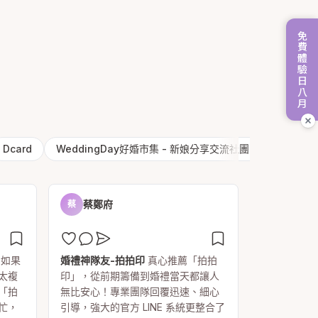
免費體驗日八月
Dcard
WeddingDay好婚市集 - 新娘分享交流社團
精選分享
蔡鄭府
蔡
如果
婚禮神隊友-拍拍印
真心推薦「拍拍
太複
印」，從前期籌備到婚禮當天都讓人
「拍
無比安心！專業團隊回覆迅速、細心
忙，
引導，強大的官方 LINE 系統更整合了