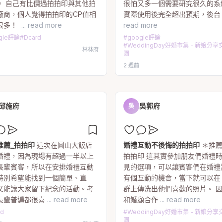
。 自己有比價過拍拍印與其他拍
很怕又多一個需要研究很久的系
廠商，個人覺得拍拍印的CP值相
實際使用後完全超出預期，後台
很多！
... read more
read more
gle評論
#
Dcard
#
google評論
#
WeddingDay好婚市集 - 新娘分
林林府
團
2 週前
邱施府
吳郭府
吳
推薦_拍拍印
這次在圓山大飯店
婚禮互動不後悔的拍拍印
＊推
婚禮，因為現場有超過一半以上
拍拍印 這其實參加朋友們婚禮
長輩賓客，所以在安排婚禮互動
見的選項，可以讓賓客們在婚禮
特別希望能找到一個簡單、直
有個互動的機會，當下就可以在 L
又能讓大家留下紀念的活動。考
群上傳洗出他們喜歡的照片。 
長輩普遍都很喜
... read more
和婚顧合作
... read more
rd
#
WeddingDay好婚市集 - 新娘分
團