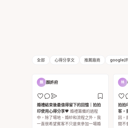
全部
心得分享文
推薦廠商
google
顏許府
顏
林
婚禮結束後最值得留下的回憶｜拍拍
拍拍
印使用心得分享💗
婚禮籌備的過程
客，
中，除了場地、婚紗和流程之外，我
因，
一直很希望賓客不只是來參加一場婚
間不