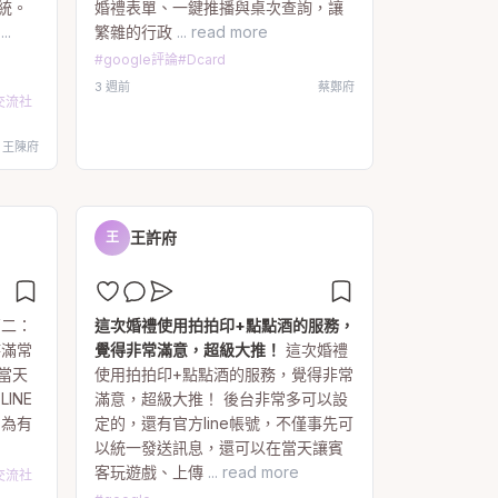
統。
婚禮表單、一鍵推播與桌次查詢，讓
...
繁雜的行政
... read more
#
google評論
#
Dcard
3 週前
蔡鄭府
享交流社
王陳府
王許府
王
薦二：
這次婚禮使用拍拍印+點點酒的服務，
時滿常
覺得非常滿意，超級大推！
這次婚禮
當天
使用拍拍印+點點酒的服務，覺得非常
INE
滿意，超級大推！ 後台非常多可以設
因為有
定的，還有官方line帳號，不僅事先可
以統一發送訊息，還可以在當天讓賓
客玩遊戲、上傳
... read more
享交流社