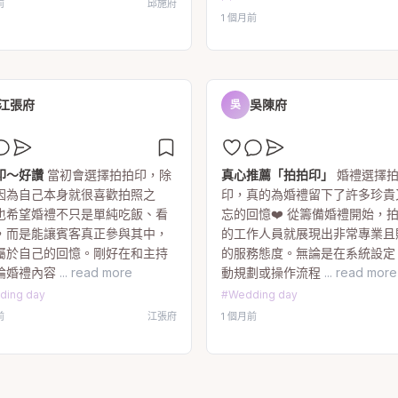
前
邱施府
1 個月前
江張府
吳陳府
吳
印～好讚
當初會選擇拍拍印，除
真心推薦「拍拍印」
婚禮選擇
因為自己本身就很喜歡拍照之
印，真的為婚禮留下了許多珍貴
也希望婚禮不只是單純吃飯、看
忘的回憶❤️ 從籌備婚禮開始，
，而是能讓賓客真正參與其中，
的工作人員就展現出非常專業且
屬於自己的回憶。剛好在和主持
的服務態度。無論是在系統設定
論婚禮內容
... read more
動規劃或操作流程
... read more
ding day
#
Wedding day
前
江張府
1 個月前