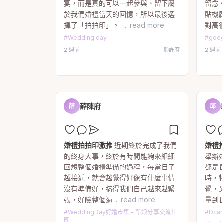
宴，而是真的可以一起參與、留下屬
留念
於我們婚禮當天的回憶，所以最後選
貼機
擇了「拍拍印」。
... read more
對高
#
Wedding day
#
goo
2 週前
顏許府
2 週前
薛陳府
薛
邱
婚禮拍拍印激推
近期終於完成了我們
婚禮
的終身大事，終於有時間能夠來細細
舉辦
回想整個婚禮準備的過程，每當日子
都是
越接近，就會越覺得好像有什麼事情
時，
沒有準備好，搞得我們自己越來越緊
覺，
張，好險整個過
... read more
量到
#
WeddingDay好婚市集 - 新娘分享交流社
#
Dca
團