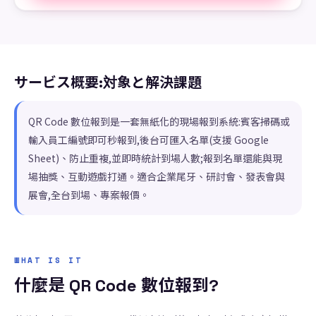
サービス概要:対象と解決課題
QR Code 數位報到是一套無紙化的現場報到系統:賓客掃碼或
輸入員工編號即可秒報到,後台可匯入名單(支援 Google
Sheet)、防止重複,並即時統計到場人數;報到名單還能與現
場抽獎、互動遊戲打通。適合企業尾牙、研討會、發表會與
展會,全台到場、專案報價。
WHAT IS IT
什麼是 QR Code 數位報到?