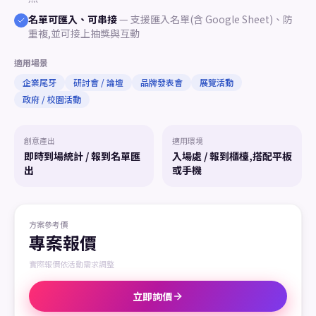
名單可匯入、可串接
—
支援匯入名單(含 Google Sheet)、防
重複,並可接上抽獎與互動
適用場景
企業尾牙
研討會 / 論壇
品牌發表會
展覽活動
政府 / 校園活動
創意產出
適用環境
即時到場統計 / 報到名單匯
入場處 / 報到櫃檯,搭配平板
出
或手機
方案參考價
專案報價
實際報價依活動需求調整
立即詢價