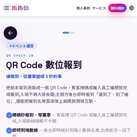
導入事例
サービス
無料相談
イベント運営
QR CHECK-IN
QR Code 數位報到
讓報到，從塞車變成 3 秒的事
把紙本簽到表換成一張 QR Code。賓客掃碼或輸入員工編號就完
成報到,入場不再大排長龍;主辦方後台即時看到「誰到了、到了幾
位」,還能把報到名單直接接上抽獎與現場互動。
掃碼秒報到、零塞車
—
賓客掃 QR Code 或輸入員工編號即完
成,入場動線順暢不卡關
即時到場數據
—
後台即時統計到場人數與名單,出席狀況一目了
然