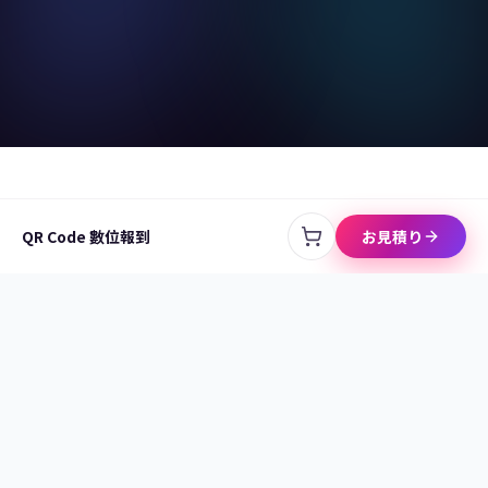
賓客出示手機報到畫面,核對即完成進場
LINEで相談
QR Code 數位報到
お見積り
拍拍印
すべてのイベントを、語り継がれる一日に。