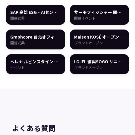
SAP 高雄 ESG・AIセンタ
サーモフィッシャー 開幕
ー 開幕
イベント
開幕式典
開幕イベント
Graphcore 台北オフィス
Maison KOSÉ オープン 美
開幕式典
容フォトブース
開幕式典
ブランドオープン
ヘレナ ルビンスタイン 中
LOJEL 復興SOGO リニュ
壢SOGO店 オープン
ーアルオープン
イベント
ブランドオープン
よくある質問