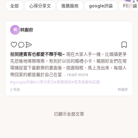
全部
心得分享文
推薦廠商
google評論
FB評論
林謝府
林
拍到連賓客也都愛不釋手啦~
現在大家人手一機，比婚攝更爭
先恐後地喀擦喀擦，有別於以往的婚禮小卡，親朋好友們在現
場捕捉當下最歡樂的畫面後，挑選相框、馬上洗出來，每個人
帶回家的都是屬於自己在宴
... read more
#
google評論
#
心得分享文
#
推薦廠商
#
青青格麗絲莊園
2 年前
林謝府
已顯示全部文章