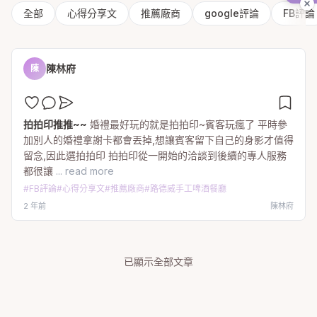
全部
心得分享文
推薦廠商
google評論
FB評論
陳林府
陳
拍拍印推推~~
婚禮最好玩的就是拍拍印~賓客玩瘋了 平時參
加別人的婚禮拿謝卡都會丟掉,想讓賓客留下自己的身影才值得
留念,因此選拍拍印 拍拍印從一開始的洽談到後續的專人服務
都很讓
... read more
#
FB評論
#
心得分享文
#
推薦廠商
#
路德威手工啤酒餐廳
2 年前
陳林府
已顯示全部文章