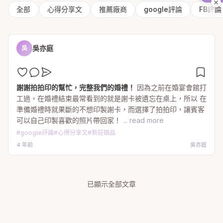
全部
心得分享文
推薦廠商
google評論
FB評論
吳亦庭
吳
謝謝拍拍印的幫忙，完整我們的婚禮！
因為之前在婚宴會館打
工過，在婚禮結束最常看到的就是謝卡被遺忘在桌上，所以 在
準備婚禮時就果斷的不想印製謝卡，而選擇了拍拍印，讓賓客
可以自己印製喜歡的照片帶回家！
... read more
#
google評論
#
心得分享文
#
新莊頤品
4 年前
吳亦庭
已顯示全部文章