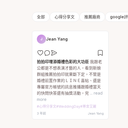
全部
心得分享文
推薦廠商
google
Jean Yang
J
拍拍印增添婚禮色彩的大功臣
我跟老
公都是不想表演才藝的人，看到新娘
群組推薦拍拍印就果斷下定，不管是
婚禮前置作業的ＬＩＮＥ喜帖、還是
專屬官方帳號的訊息推播跟婚禮當天
的快問快答還有抽獎活動，完
... read
more
#
心得分享文
#
WeddingDay
#
寒舍艾麗
3 年前
Jean Yang