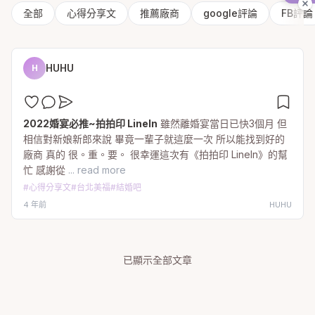
全部
心得分享文
推薦廠商
google評論
FB評論
HUHU
H
2022婚宴必推~拍拍印 LineIn
雖然離婚宴當日已快3個月 但
相信對新娘新郎來說 畢竟一輩子就這麼一次 所以能找到好的
廠商 真的 很。重。要。 很幸運這次有《拍拍印 LineIn》的幫
忙 感謝從
... read more
#
心得分享文
#
台北美福
#
結婚吧
4 年前
HUHU
已顯示全部文章