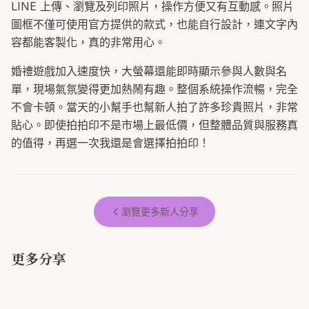
LINE 上傳、瀏覽及列印照片，操作方便又有互動感。照片
圖框不僅可使用官方提供的款式，也能自行設計，連文字內
容都能客製化，真的非常用心。
婚禮遊戲加入速度快，大螢幕還能即時顯示參與人數與名
單，現場氣氛變得更加熱鬧有趣。整個系統操作流暢，完全
不會卡頓。當天的小幫手也幫新人拍了許多珍貴照片，非常
貼心。即使拍拍印不是市場上最低價，但整體品質與服務真
的值得，再選一次我還是會選擇拍拍印！
瀏覽更多新人分享
更多分享
這次婚禮使用拍拍印+點點酒的服
婚禮拍拍印激推
務，覺得非常滿意，超級大推！
大推拍拍印，讓婚禮更加完美😍
#分享 拍拍印心得