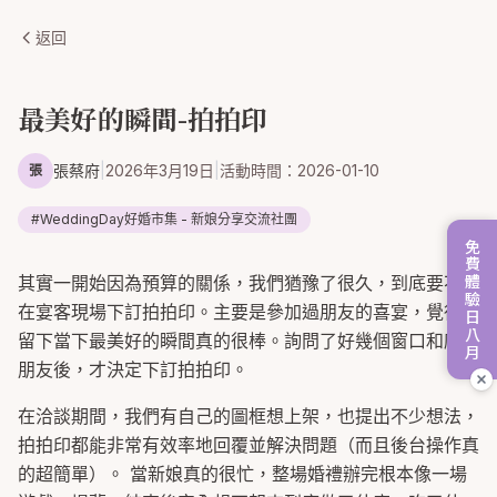
返回
最美好的瞬間-拍拍印
張蔡府
|
2026年3月19日
|
活動時間：
2026-01-10
張
#
WeddingDay好婚市集 - 新娘分享交流社團
免費體驗日八月
其實一開始因為預算的關係，我們猶豫了很久，到底要不要
在宴客現場下訂拍拍印。主要是參加過朋友的喜宴，覺得能
留下當下最美好的瞬間真的很棒。詢問了好幾個窗口和廠商
朋友後，才決定下訂拍拍印。
在洽談期間，我們有自己的圖框想上架，也提出不少想法，
拍拍印都能非常有效率地回覆並解決問題（而且後台操作真
的超簡單）。 當新娘真的很忙，整場婚禮辦完根本像一場