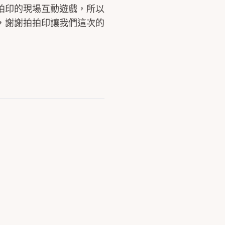
拍印的現場互動遊戲，所以
，謝謝拍拍印讓我們這次的
婚禮結束後最值得留下的回憶｜拍
拍印使用心得分享💗