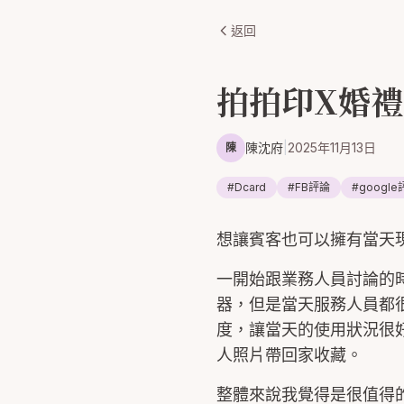
返回
拍拍印X婚禮
陳沈府
|
2025年11月13日
陳
#
Dcard
#
FB評論
#
googl
想讓賓客也可以擁有當天
一開始跟業務人員討論的
器，但是當天服務人員都
度，讓當天的使用狀況很
人照片帶回家收藏。
整體來說我覺得是很值得