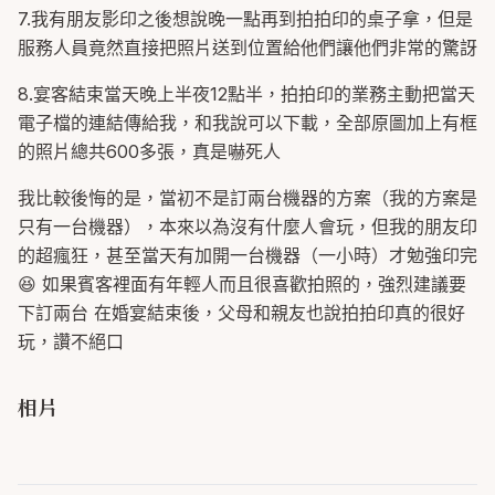
7.我有朋友影印之後想說晚一點再到拍拍印的桌子拿，但是
服務人員竟然直接把照片送到位置給他們讓他們非常的驚訝
8.宴客結束當天晚上半夜12點半，拍拍印的業務主動把當天
電子檔的連結傳給我，和我說可以下載，全部原圖加上有框
的照片總共600多張，真是嚇死人
我比較後悔的是，當初不是訂兩台機器的方案（我的方案是
只有一台機器），本來以為沒有什麼人會玩，但我的朋友印
的超瘋狂，甚至當天有加開一台機器（一小時）才勉強印完
😆 如果賓客裡面有年輕人而且很喜歡拍照的，強烈建議要
下訂兩台 在婚宴結束後，父母和親友也說拍拍印真的很好
玩，讚不絕口
相片