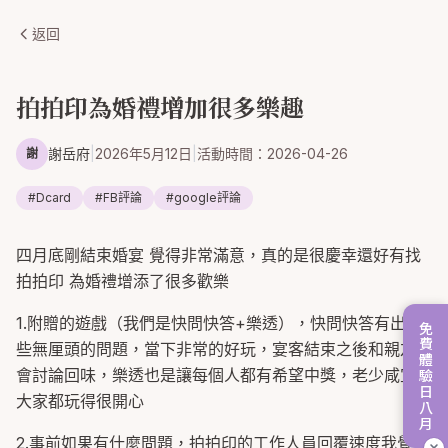
返回
拍拍印為婚禮增加很多樂趣
謝岳府
|
2026年5月12日
|
活動時間：
2026-04-26
謝
#
Dcard
#
FB評論
#
google評論
四月底剛結束婚宴 覺得非常滿意，真的是很慶幸還好有找
拍拍印 為婚禮增添了很多歡樂
1.附贈的遊戲（我們是快問快答+樂透），快問快答有出一
免費體驗日八月
些無厘頭的問題，當下非常的好玩，宴客結束之後和親友也
會討論回味，樂透也是讓每個人都有希望中獎，老少咸宜，
大家都玩得很開心
2.事前如果有什麼問題，拍拍印的工作人員回覆速度我覺得