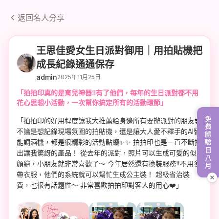
返回名人分享
王思佳愛女生日派對御用｜用拍貼機把
成長紀錄通通保存
admin
2025年11月25日
「拍拍印真的是育兒神器‼️有了他們，每年的生日派對都不用
花心思想小活動，一次幫你搞定所有的活動環節」
免費體驗日八月
「拍拍印的好用程度讓我大推薦給身邊所有要辦派對的朋友❣️
不論是想記錄現場氛圍的拍貼機，還是讓大人愛不釋手的AI智
能調酒機，都是很精彩的活動點綴✨✨ 拍拍印也是一直不斷推
出讓我驚訝的產品！ 從去年的派對，照片可以生成可愛的似
顏繪，小朋友就非常喜歡了～ 今年居然還有換裝服務‼️不用多
帶衣服，他們的系統就可以幫忙生成公主裝！ 超級省治裝
費，也很有話題性～ 非常喜歡拍拍印對客人的用心❤️」