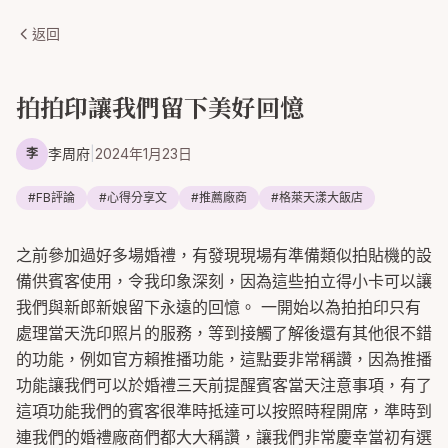
返回
拍拍印讓我們留下美好回憶
李周府
|
2024年1月23日
李
#
FB評論
#
心得分享文
#
推薦廠商
#
格萊天漾大飯店
之前參加過好多場婚禮，有發現現場有準備類似拍貼機的設
備供賓客使用，令我印象深刻，因為這些拍立得小卡可以讓
我們與新郎新娘留下永遠的回憶。 一開始以為拍拍印只有
處理當天洗印照片的服務，等到接觸了解後還有其他很不錯
的功能，例如官方賴推播功能，這點要非常稱讚，因為推播
功能讓我們可以於婚禮三天前提醒賓客當天注意事項，有了
這項功能我們的賓客很準時抵達可以按照時程開席，準時到
連我們的婚禮廠商們都大大稱讚，讓我們非常慶幸當初有選