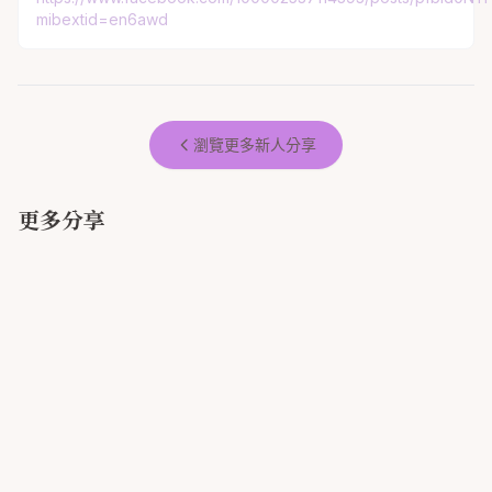
mibextid=en6awd
瀏覽更多新人分享
更多分享
大推拍拍印，讓婚禮更加完美😍
溫暖的畫面與回憶🥰
拍拍印 🤍
拍拍印為婚禮增加很多樂趣