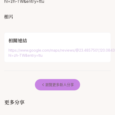
hl=zh-TW&entry=ttu
相片
相關連結
https://www.google.com/maps/reviews/@23.4857501,120.0
hl=zh-TW&entry=ttu
瀏覽更多新人分享
更多分享
如果怕婚禮太單調 首選絕對是拍拍
拍拍印就可以代替新娘，把溫度給
大推拍拍印！
印！
賓客，我覺得很值得
真的很推薦可以使用「拍拍印」