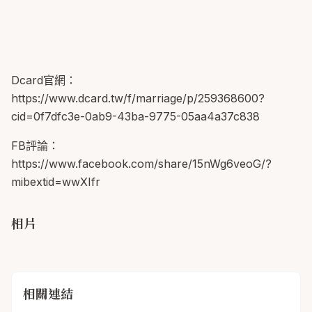
Dcard官網：
https://www.dcard.tw/f/marriage/p/259368600?
cid=0f7dfc3e-0ab9-43ba-9775-05aa4a37c838
FB評論：
https://www.facebook.com/share/15nWg6veoG/?
mibextid=wwXIfr
相片
相關連結