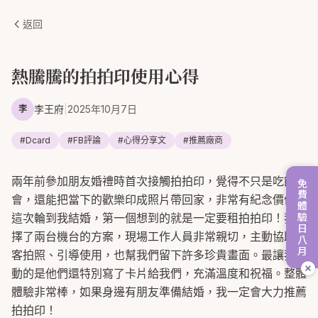
返回
熱騰騰的拍拍印使用心得
李王府
|
2025年10月7日
李
#
Dcard
#
FB評論
#
心得分享文
#
推薦廠商
兩年前參加朋友婚禮時首次接觸拍拍印，覺得不只是吃飯聚
免費體驗日八月
會，還能把當下的歡樂印成照片帶回家，非常有紀念價值。
這次輪到我結婚，第一個想到的就是一定要租拍拍印！我選
擇了兩台機台的方案，現場工作人員非常親切，主動協助賓
客拍照、引導使用，也幫我們留下許多珍貴畫面。最讓我感
動的是他們還特別寫了卡片給我們，充滿溫度和祝福。整體
體驗非常棒，如果身邊有朋友準備結婚，我一定會大力推薦
拍拍印！