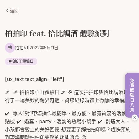
返回
拍拍印 feat. 恰比調酒 體驗派對
拍拍印
|
2022年5月11日
拍
#
拍拍印體驗日
[ux_text text_align="left"]
免費體驗日八月
🎉 🎉 拍拍印華山體驗日 🎉 🎉 這次拍拍印與恰比調酒車進
行了一場美妙的跨界奇遇，幫您紀錄婚禮上微醺的幸福感❤️
✔️ 專人1對1帶您操作最簡單、最方便、最有質感的活動拍
貼機 ✔️ 婚宴、party、活動的熱場小幫手 ✔️ 創造大人、
小孩都會愛上的美好回憶 想要更了解拍拍印嗎？趕快預約
到現場體驗拍拍印完整的功能唷😘 😘