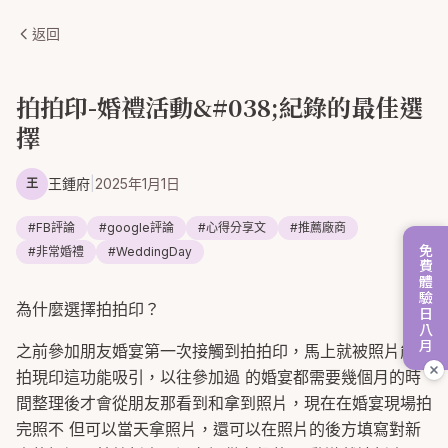
返回
拍拍印-婚禮活動&#038;紀錄的最佳選
擇
王鍾府
|
2025年1月1日
王
#
FB評論
#
google評論
#
心得分享文
#
推薦廠商
免費體驗日八月
#
非常婚禮
#
WeddingDay
為什麼選擇拍拍印？
之前參加朋友婚宴第一次接觸到拍拍印，馬上就被照片能現
拍現印這功能吸引，以往參加過 的婚宴都需要幾個月的時
間整理後才會從朋友那看到和拿到照片，現在在婚宴現場拍
完照不 但可以當天拿照片，還可以在照片的後方填寫對新