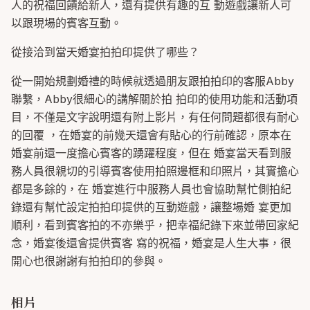
人的祝福回饋給新人，還有提供有趣的互 動遊戲讓新人可
以跟現場的賓客互動。
從接洽到當天婚宴拍拍印提供了哪些？
從一開始規劃婚禮的時候就透過朋友跟拍拍印的客服Abby
聯繫，Abby很細心的講解關於拍 拍印的使用功能和活動項
目，不僅是文字說明還有附上影片，有任何問題都很有耐心
的回覆 ，在婚宴的前幾天還會有貼心的行前確認，原本在
婚宴前還一度擔心賓客的踴躍程度，但在 婚宴當天看到服
務人員很親切的引導賓客使用拍照邊框和印照片，其實擔心
都是多餘的，在 婚宴進行中服務人員也會協助幫忙側拍紀
錄還有幫忙設定拍拍印提供的互動遊戲，讓整場婚 宴更加
順利，看到賓客拍的不亦樂乎，把幸福紀錄下來並帶回家紀
念，婚宴後還會提供賓客 寫的祝福，婚宴是人生大事，很
開心也很謝謝有拍拍印的參與。
相片