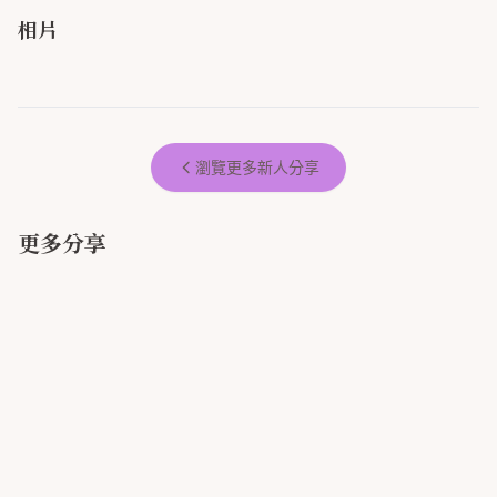
相片
瀏覽更多新人分享
更多分享
婚禮結束後最值得留下的回憶｜拍
我們的婚禮，有拍拍印陪我們記錄
大推拍拍印！
拍印使用心得分享💗
幸福
#拍拍印