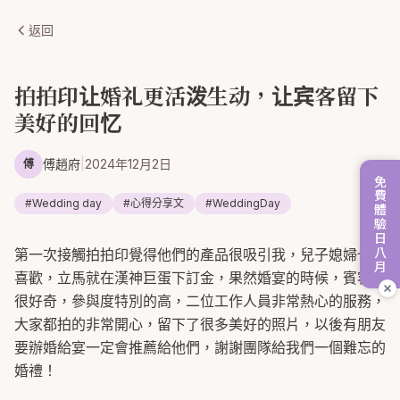
返回
拍拍印让婚礼更活泼生动，让宾客留下
美好的回忆
傅趙府
|
2024年12月2日
傅
免費體驗日八月
#
Wedding day
#
心得分享文
#
WeddingDay
第一次接觸拍拍印覺得他們的產品很吸引我，兒子媳婦也很
喜歡，立馬就在漢神巨蛋下訂金，果然婚宴的時候，賓客都
很好奇，參與度特別的高，二位工作人員非常熱心的服務，
大家都拍的非常開心，留下了很多美好的照片，以後有朋友
要辦婚給宴一定會推薦給他們，謝謝團隊給我們一個難忘的
婚禮！