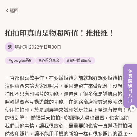
返回
拍拍印真的是物超所值！推推推！
張心瑜
|
2022年12月30日
張
#
google評論
#
心得分享文
#
台中僑園飯店
免費體驗日八月
一直都很喜歡手作，在要辦婚禮之前就想好想要婚禮拍貼機
這個東西來讓大家印照片，並且能留言來做紀念！沒想到拍
拍印不只有印照片的功能，還包含了很多像是導航喜帖婚紗
照輪播賓客互動遊戲的功能！在網路商店搜尋過後就決定要
使用拍拍印，於是到展場來試印試玩並且下單還有優惠！真
的很划算！ 婚禮當天拍拍印的服務人員也很罩，也會協助
我們其他事情，讓我很放心！最重要的也會一直幫我們拍照
然後印照片，讓不能用手機的新娘一樣有很多照片的留底～