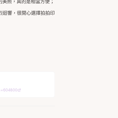
的美照，真的是相當方便；
烈迴響，很開心選擇拍拍印
ds=604800