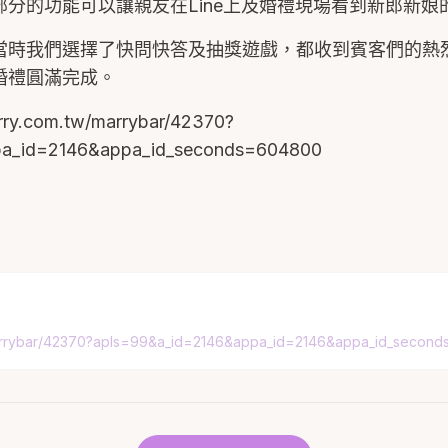
分的功能可以讓親友在Line上及婚禮現場看到新郎新娘
當時我們選擇了快問快答及抽獎遊戲，都收到賓客們的熱
婚禮圓滿完成。
y.com.tw/marrybar/42370?
pa_id=2146&appa_id_seconds=604800
marrybar/42370?apls=99&a_id=2146&appa_id=2146&appa_id_secon