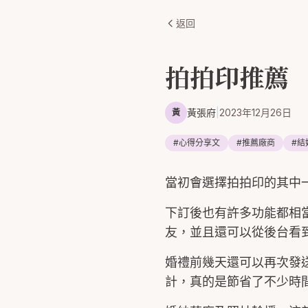
返回
拍拍印推薦
黃張府
|
2023年12月26日
黃
#
心得分享文
#
推薦廠商
#
結
當初會選擇拍拍印的其中
下訂後也有許多功能都相當
友，並且還可以從後台看
婚禮前幾天還可以再次發
計，真的是節省了不少時