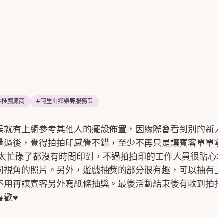
#
推薦廠商
#
阿里山鄉樂野服務區
候就有上網參考其他人的擺設佈置，因緣際會看到別的新
量過後，覺得拍拍印感覺不錯，至少不再只是讓賓客單單
的太忙碌了都沒有時間印到，不過拍拍印的工作人員很貼心
同視角的照片。另外，遊戲抽獎的部分很有趣，可以抽有
不用再讓賓客另外寫紙條抽獎。最後活動結束後有收到拍
喜歡♥