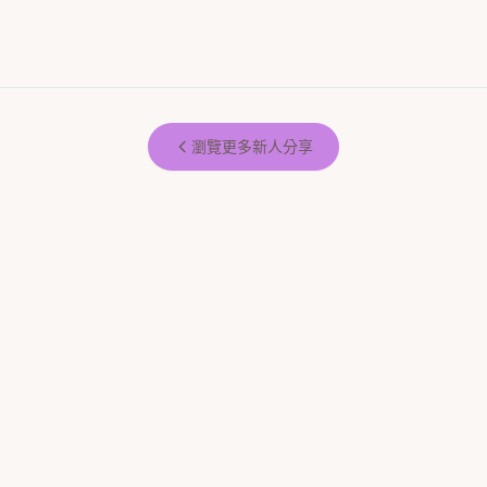
瀏覽更多新人分享
如果怕婚禮太單調 首選絕對是拍拍
拍拍印就可以代替新娘，把溫度給
印！
賓客，我覺得很值得