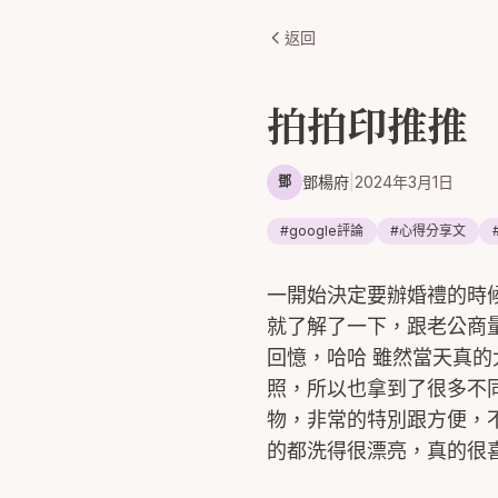
返回
拍拍印推推
鄧楊府
|
2024年3月1日
鄧
#
google評論
#
心得分享文
一開始決定要辦婚禮的時
就了解了一下，跟老公商
回憶，哈哈 雖然當天真
照，所以也拿到了很多不
物，非常的特別跟方便，
的都洗得很漂亮，真的很