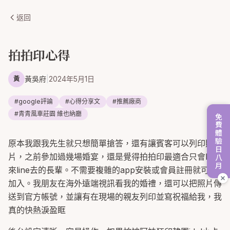
返回
拍拍印心得
黃吳府
|
2024年5月1日
黃
#
google評論
#
心得分享文
#
推薦廠商
#
青青風車莊園 維也納廳
免費體驗日八月
原本我跟我先生就只想簡單搶答，還有讓賓客可以列印照
片，之前參加過幾場婚宴，還是覺得拍拍印最適合只會line
來line去的長輩。不需要複雜的app安裝或會員註冊就可以
加入。我朋友在海外遠端視訊看我的婚禮，還可以把照片傳
送到官方帳號，並讓有在現場的親友列印並寫祝福給我，我
真的快熱淚盈眶