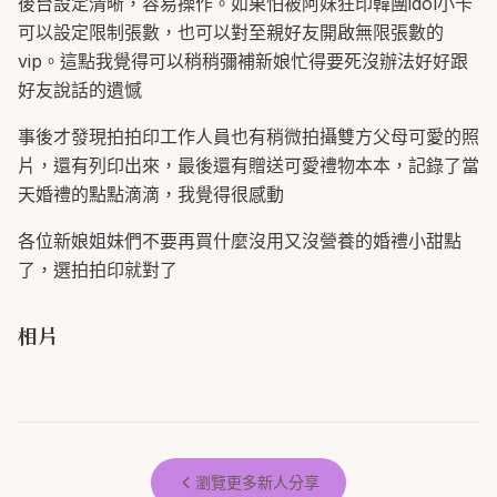
後台設定清晰，容易操作。如果怕被阿妹狂印韓團idol小卡
可以設定限制張數，也可以對至親好友開啟無限張數的
vip。這點我覺得可以稍稍彌補新娘忙得要死沒辦法好好跟
好友說話的遺憾
事後才發現拍拍印工作人員也有稍微拍攝雙方父母可愛的照
片，還有列印出來，最後還有贈送可愛禮物本本，記錄了當
天婚禮的點點滴滴，我覺得很感動
各位新娘姐妹們不要再買什麼沒用又沒營養的婚禮小甜點
了，選拍拍印就對了
相片
瀏覽更多新人分享