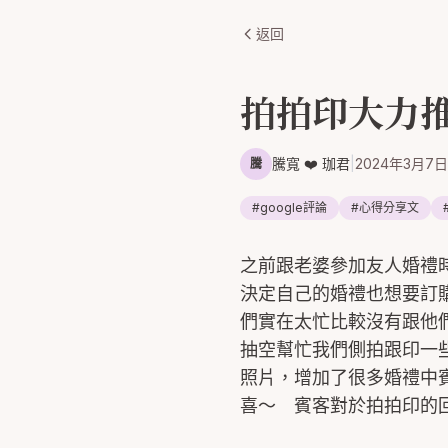
返回
拍拍印大力推
騰寬 ❤️ 珈君
|
2024年3月7日
騰
#
google評論
#
心得分享文
之前跟老婆參加友人婚禮
決定自己的婚禮也想要訂
們實在太忙比較沒有跟他
抽空幫忙我們側拍跟印一
照片，增加了很多婚禮中
喜～ 賓客對於拍拍印的