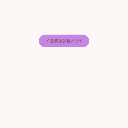
瀏覽更多新人分享
如果怕婚禮太單調 首選絕對是拍拍
拍拍印就可以代替新娘，把溫度給
印！
賓客，我覺得很值得