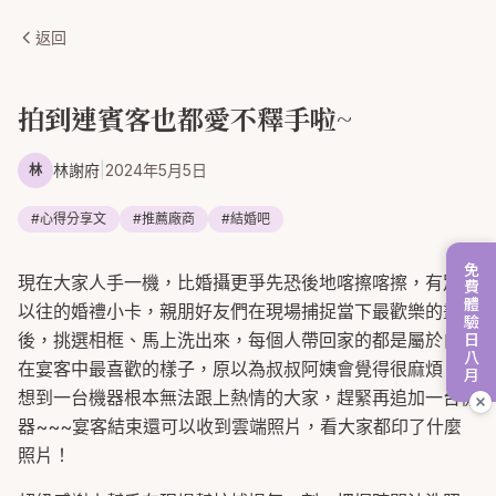
返回
拍到連賓客也都愛不釋手啦~
林謝府
|
2024年5月5日
林
#
心得分享文
#
推薦廠商
#
結婚吧
免費體驗日八月
現在大家人手一機，比婚攝更爭先恐後地喀擦喀擦，有別於
以往的婚禮小卡，親朋好友們在現場捕捉當下最歡樂的畫面
後，挑選相框、馬上洗出來，每個人帶回家的都是屬於自己
在宴客中最喜歡的樣子，原以為叔叔阿姨會覺得很麻煩，沒
想到一台機器根本無法跟上熱情的大家，趕緊再追加一台機
器~~~宴客結束還可以收到雲端照片，看大家都印了什麼
照片！