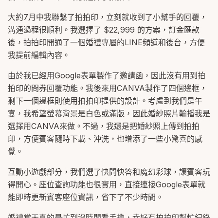
大約7月中我聯繫了拍拍印，立刻就收到了小幫手的回覆，
溝通過程很順利。我選擇了 $22,999 的方案，訂金匯款
後，拍拍印開通了一個婚禮專屬的LINE頻道和後台，方便
我提前編輯內容。
由於我已經用Google表單製作了邀請函，因此沒有用到拍
拍印的問券回覆功能。我後來用CANVA製作了四個邊框，
剩下一個邊框則使用拍拍印提供的設計。考慮到我們是午
宴，我希望螢幕背景是白色或滿版，因此婚紗照片輪播我是
選擇用CANVA來做。不過，我還是把婚紗照上傳到拍拍
印，方便賓客隨時下載、沖洗，也增添了一些小驚喜的感
覺。
互動小遊戲部分，我們選了快問快答和魔幻彩球，讓賓客玩
得開心。座位查詢功能也很實用，直接連接Google表單就
能即時更新賓客座位資訊，省下了不少時間。
婚禮當天真的是忙到沒時間看手機，幸好有拍拍印幫忙紀錄