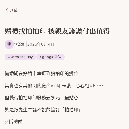
返回
婚禮找拍拍印 被親友誇讚付出值得
李涂府
|
2026年6月4日
李
#
Wedding day
#
google評論
備婚期在好婚市集逛到拍拍印的攤位
其實也有其他間的廠商ex:印卡讚、心心相印⋯⋯
但覺得拍拍印的服務最多元、最貼心
於是跟先生二話不說的簽訂「拍拍印」
✅婚禮前