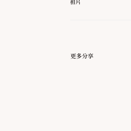
相片
更多分享
#分享 拍拍印婚禮使用心得