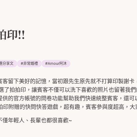
印!!
選分享文
#
非常婚禮
#
Amour阿沐
賓客留下美好的記憶，當初跟先生原先就不打算印製謝卡
們選了拍拍印，讓賓客不僅可以洗下喜歡的照片也留著我們
提供的官方帳號的問卷功能幫助我們快速統整賓客，還可
有拍拍印附贈的快問快答遊戲，超有趣，賓客參與度超高，大
不僅年輕人、長輩也都很喜歡~