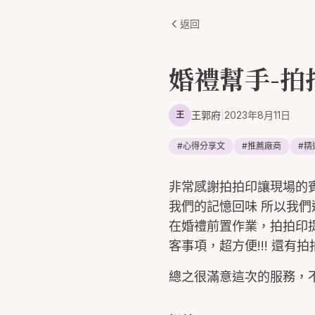
返回
婚禮幫手-拍拍
王郭府
|
2023年8月11日
王
#
心得分享文
#
推薦廠商
#
精
非常感謝拍拍印讓現場的
我們的記憶回味 所以我
在婚禮前置作業，拍拍印
客事項，超方便!!! 還
總之很滿意這次的服務，