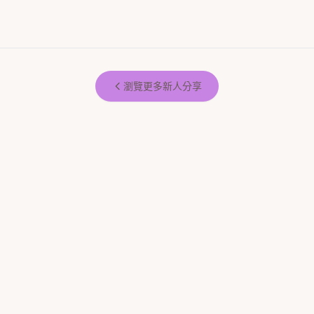
瀏覽更多新人分享
【拍拍印】婚禮必備小幫手！我的
超滿意婚禮體驗分享
我婚禮之神隊友~拍拍印