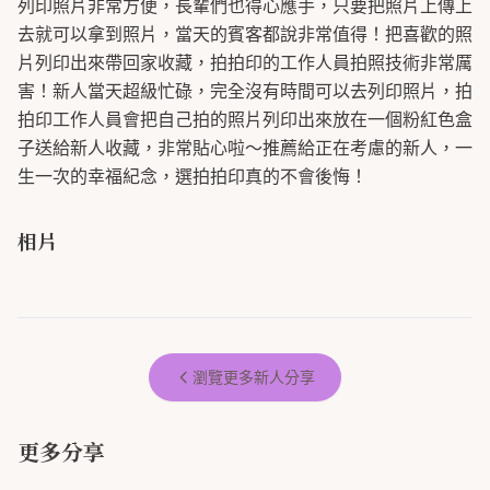
列印照片非常方便，長輩們也得心應手，只要把照片上傳上
去就可以拿到照片，當天的賓客都說非常值得！把喜歡的照
片列印出來帶回家收藏，拍拍印的工作人員拍照技術非常厲
害！新人當天超級忙碌，完全沒有時間可以去列印照片，拍
拍印工作人員會把自己拍的照片列印出來放在一個粉紅色盒
子送給新人收藏，非常貼心啦～推薦給正在考慮的新人，一
生一次的幸福紀念，選拍拍印真的不會後悔！
相片
瀏覽更多新人分享
更多分享
【拍拍印】婚禮必備小幫手！我的
#分享 拍拍印婚禮使用心得
超滿意婚禮體驗分享
我婚禮之神隊友~拍拍印
婚禮不能沒有拍拍印~~