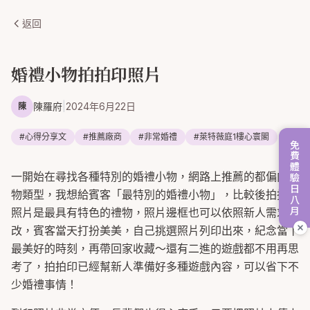
返回
婚禮小物拍拍印照片
陳羅府
|
2024年6月22日
陳
#
心得分享文
#
推薦廠商
#
非常婚禮
#
萊特薇庭1樓心寰閣
免費體驗日八月
一開始在尋找各種特別的婚禮小物，網路上推薦的都偏向食
物類型，我想給賓客「最特別的婚禮小物」，比較後拍拍印
照片是最具有特色的禮物，照片邊框也可以依照新人需求更
改，賓客當天打扮美美，自己挑選照片列印出來，紀念當下
最美好的時刻，再帶回家收藏～還有二進的遊戲都不用再思
考了，拍拍印已經幫新人準備好多種遊戲內容，可以省下不
少婚禮事情！