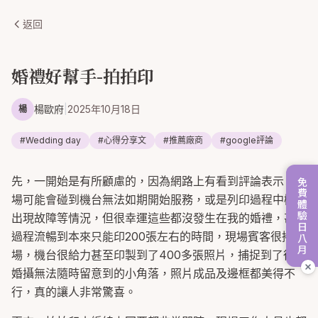
返回
婚禮好幫手-拍拍印
楊歐府
|
2025年10月18日
楊
#
Wedding day
#
心得分享文
#
推薦廠商
#
google評論
先，一開始是有所顧慮的，因為網路上有看到評論表示，現
免費體驗日八月
場可能會碰到機台無法如期開始服務，或是列印過程中機台
出現故障等情況，但很幸運這些都沒發生在我的婚禮，甚至
過程流暢到本來只能印200張左右的時間，現場賓客很捧
場，機台很給力甚至印製到了400多張照片，捕捉到了很多
婚攝無法隨時留意到的小角落，照片成品及邊框都美得不
行，真的讓人非常驚喜。