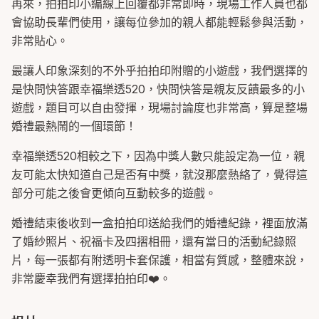
再來，拍拍印小編線上回覆都非常即時，現場工作人員也都
會協助長輩們使用，讓每位參加的親人都能輕鬆參與活動，
非常貼心。
最讓人印象深刻的不外乎拍拍印附贈的小遊戲，我們選擇的
是快問快答跟幸福樂透520，快問快答是親友反饋最多的小
遊戲，題目可以自由發揮，現場討論度也非常高，算是整場
婚禮最熱鬧的一個環節！
幸福樂透520相較之下，因為中獎人數只能設定為一位，親
友可能太快知道自己是否有中獎，就沒那麼熱絡了，覺得這
部分可能之後會更傾向互動較多的遊戲。
婚禮結束後收到一盒拍拍印送給我們的婚禮紀錄，裡面放滿
了婚紗照片、祝福卡及四摺相冊，還有當日的活動紀錄照
片，每一張都有附透明卡套保護，相當有質感，整體來說，
非常慶幸我們有選擇拍拍印❤️。