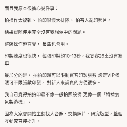
而且我原本很擔心幾件事：
怕操作太複雜、 怕印很慢大排隊、 怕有人亂印照片。
結果實際使用完全沒有我想像中的問題。
整體操作超直覺， 長輩也會用。
印製速度也很快， 每張印製約10-13秒，我宴客26桌沒有塞
車
最加分的是， 拍拍印還可以限制賓客印製張數 設定VIP權
限可不限張數印製， 對新人來說真的方便很多。
我自己覺得拍拍印最不像一般拍照設備 更像一個「婚禮氣
氛製造機」。
因為大家會開始主動找人合照、交換照片、研究版型，整個
互動感直接提升。