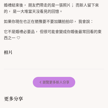
婚禮結束後， 朋友們帶走的是一張照片； 而新人留下來
的， 是一大堆當天沒看見的回憶。
如果你現在也正在猶豫要不要加購拍拍印， 我會說：
它不是婚禮必要品， 但很可能會變成你婚後最常回看的東
西之一 🤍
相片
瀏覽更多新人分享
更多分享
拍拍印就可以代替新娘，把溫度給
#分享 拍拍印👍👍
賓客，我覺得很值得
拍拍印 心得❤️
婚禮神隊友-拍拍印