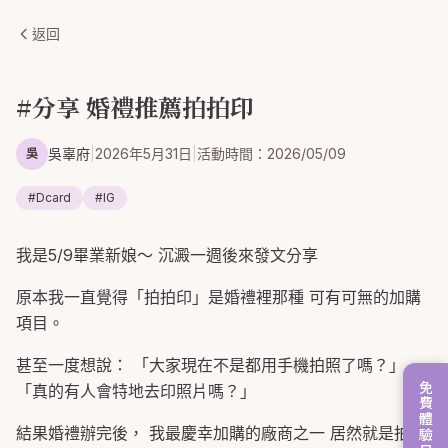
返回
#分享 婚禮推薦拍拍印
吳辜府
|
2026年5月31日
|
活動時間：
2026/05/09
吳
#
Dcard
#
IG
我是5/9畢業新娘～ 沉澱一週後來發文分享
原本我一直覺得「拍拍印」是婚禮裡那種 可有可無的加購
項目。
甚至一度想說： 「大家現在不是都用手機拍照了嗎？」
免費體驗日八月
「真的有人會特地去印照片嗎？」
結果婚禮辦完後， 我最慶幸加購的廠商之一 居然就是拍拍